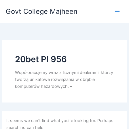
Search
Skip
for:
Govt College Majheen
to
content
20bet Pl 956
Współpracujemy wraz z licznymi dealerami, którzy
tworzą unikatowe rozwiązania w obrębie
komputerów hazardowych. –
It seems we can’t find what you’re looking for. Perhaps
searching can help.