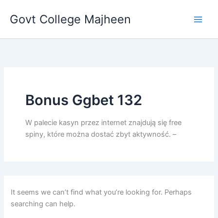
Search
Skip
for:
Govt College Majheen
to
content
Bonus Ggbet 132
W palecie kasyn przez internet znajdują się free
spiny, które można dostać zbyt aktywność. –
It seems we can’t find what you’re looking for. Perhaps
searching can help.