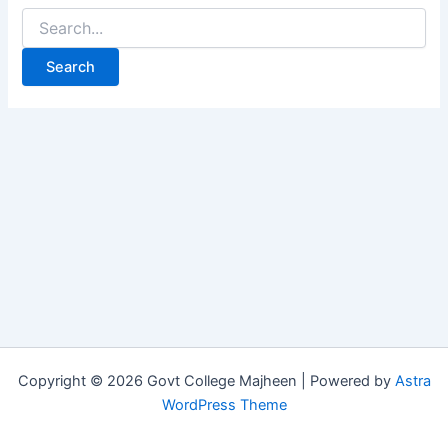
Copyright © 2026 Govt College Majheen | Powered by
Astra
WordPress Theme