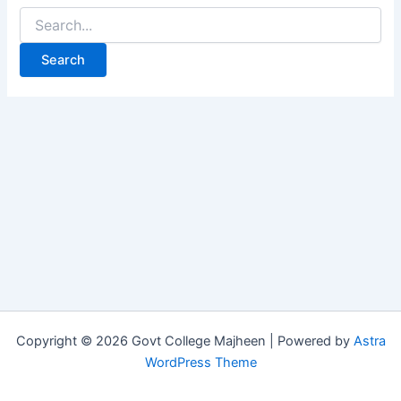
Copyright © 2026 Govt College Majheen | Powered by
Astra
WordPress Theme